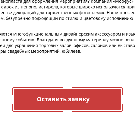
 пенопласта для оформления мероприятия? Компания «Морфус»
х арок из пенополистирола, которые широко используются пр
честве декораций для торжественных фотосъемок.
Наши профес
м, безупречно подходящий по стилю и цветовому исполнению
ляются многофункциональным дизайнерским аксессуаром и из
енному событию. Благодаря воздушному материалу можно вопл
и для украшения торговых залов, офисов, салонов или выстав
оры свадебных мероприятий, юбилеев.
Оставить заявку