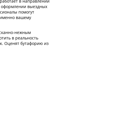
 работает в направлении
и оформлении выездных
сионалы помогут
 именно вашему
ысканно-нежным
отить в реальность
ок. Оценят бутафорию из