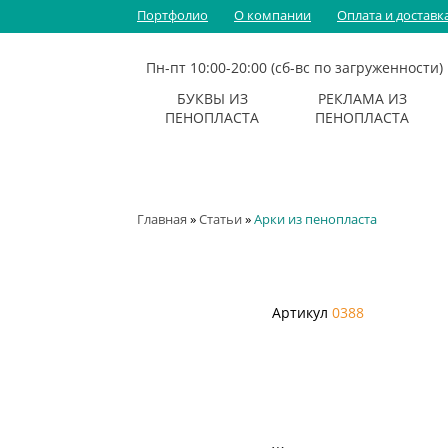
Портфолио
О компании
Оплата и доставк
Пн-пт 10:00-20:00 (сб-вс по загруженности)
БУКВЫ ИЗ
РЕКЛАМА ИЗ
ПЕНОПЛАСТА
ПЕНОПЛАСТА
Буквы для
Объемные
фотосессий
логотипы
Фамилии и
Вывески
имена
Главная
»
Статьи
»
Арки из пенопласта
Буквы на
Оформление
свадьбу
витрин
Наружная
Цифры
реклама
Надписи и
слова
Артикул
0388
Большие
объемные
буквы