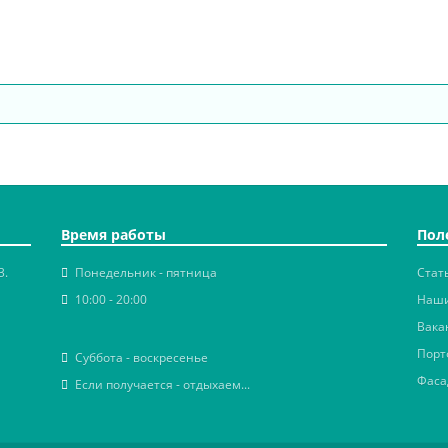
Время работы
Пол
3.
Понедельник - пятница
Стат
10:00 - 20:00
Наши
Вака
Порт
Суббота - воскресенье
Фаса
Если получается - отдыхаем...