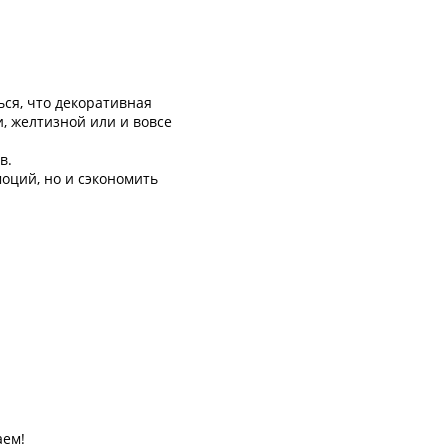
ся, что декоративная
, желтизной или и вовсе
в.
оций, но и сэкономить
аем!