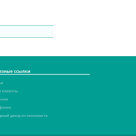
езные ссылки
ьи
 клиенты
нсии
фолио
дный декор из пенопласта