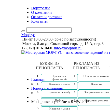
Портфолио
О компании
Оплата и доставка
Контакты
Морфус
Пн-пт 10:00-20:00 (сб-вс по загруженности)
Москва, 8-ая ул. Соколиной горы, д. 15 А, стр. 3.
+7 (969) 019-10-60
info@morphus.ru
БУКВЫ ИЗ
РЕКЛАМА ИЗ
ПЕНОПЛАСТА
ПЕНОПЛАСТА
Буквы для
Объемные логотипы
Главная
фотосессий
»
Фамилии и имена
Вывески
Новости компании
»
Буквы на свадьбу
Оформление витрин
Цифры
Наружная реклама
Мы приняли участие в RMW 2016
Надписи и слова